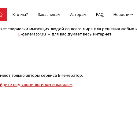
Кто мы?
Заказчикам
Авторам
FAQ
Новости
няет творчески мыслящих людей со всего мира для решения любых к
E
-generator.ru — для вас думает весь интернет!
меют только авторы сервиса Е-генератор.
йдите под своим логином и паролем
.