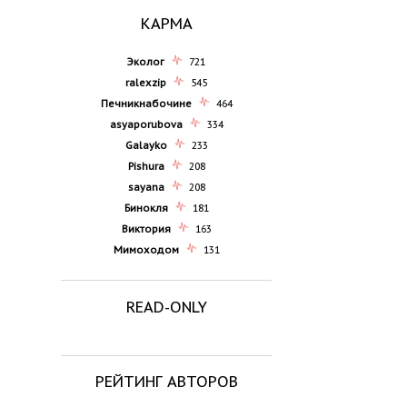
КАРМА
Эколог
721
ralexzip
545
Печникнабочине
464
asyaporubova
334
Galayko
233
Pishura
208
sayana
208
Бинокля
181
Виктория
163
Мимоходом
131
READ-ONLY
РЕЙТИНГ АВТОРОВ