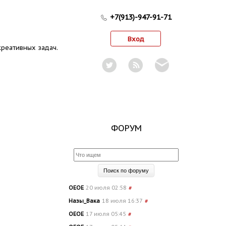
+7(913)-947-91-71
Вход
реативных задач.
ФОРУМ
OEOE
20 июля 02:58
#
Назы_Вака
18 июля 16:37
#
OEOE
17 июля 05:45
#