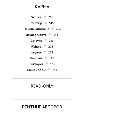
КАРМА
Эколог
721
ralexzip
545
Печникнабочине
464
asyaporubova
334
Galayko
233
Pishura
208
sayana
208
Бинокля
181
Виктория
163
Мимоходом
131
READ-ONLY
РЕЙТИНГ АВТОРОВ