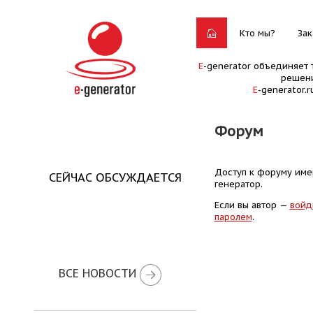
Кто мы?
Зак
E
-generator объединяет 
решени
E
-generator.
Форум
Доступ к форуму имею
СЕЙЧАС ОБСУЖДАЕТСЯ
генератор.
Если вы автор —
войд
паролем
.
ВСЕ НОВОСТИ