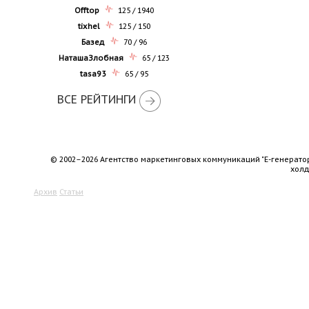
Offtop
125 / 1940
tixhel
125 / 150
Базед
70 / 96
НаташаЗлобная
65 / 123
tasa93
65 / 95
ВСЕ РЕЙТИНГИ
© 2002–2026 Агентство маркетинговых коммуникаций "Е-генерато
хол
Архив
Статьи