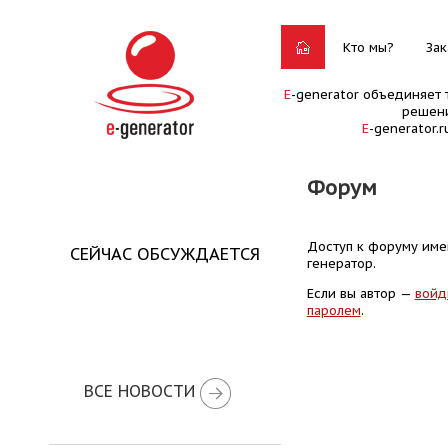
Кто мы?
Зак
E
-generator объединяет 
решени
E
-generator.
Форум
Доступ к форуму имею
СЕЙЧАС ОБСУЖДАЕТСЯ
генератор.
Если вы автор —
войд
паролем
.
ВСЕ НОВОСТИ