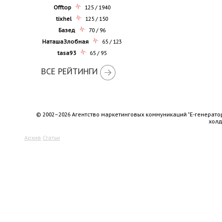
Offtop
125 / 1940
tixhel
125 / 150
Базед
70 / 96
НаташаЗлобная
65 / 123
tasa93
65 / 95
ВСЕ РЕЙТИНГИ
© 2002–2026 Агентство маркетинговых коммуникаций "Е-генерато
хол
Архив
Статьи