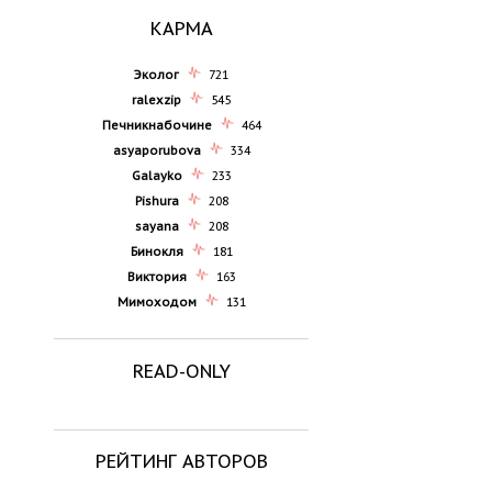
КАРМА
Эколог
721
ralexzip
545
Печникнабочине
464
asyaporubova
334
Galayko
233
Pishura
208
sayana
208
Бинокля
181
Виктория
163
Мимоходом
131
READ-ONLY
РЕЙТИНГ АВТОРОВ