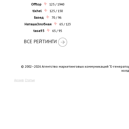
Offtop
125 / 1940
tixhel
125 / 150
Базед
70 / 96
НаташаЗлобная
65 / 123
tasa93
65 / 95
ВСЕ РЕЙТИНГИ
© 2002–2026 Агентство маркетинговых коммуникаций "Е-генерато
хол
Архив
Статьи