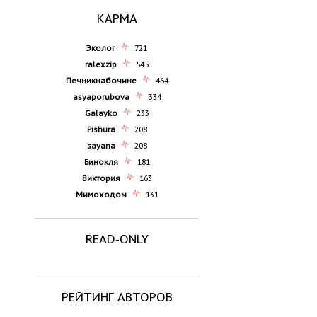
КАРМА
Эколог
721
ralexzip
545
Печникнабочине
464
asyaporubova
334
Galayko
233
Pishura
208
sayana
208
Бинокля
181
Виктория
163
Мимоходом
131
READ-ONLY
РЕЙТИНГ АВТОРОВ