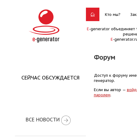
Кто мы?
Зак
E
-generator объединяет 
решени
E
-generator.
Форум
Доступ к форуму имею
СЕЙЧАС ОБСУЖДАЕТСЯ
генератор.
Если вы автор —
войд
паролем
.
ВСЕ НОВОСТИ