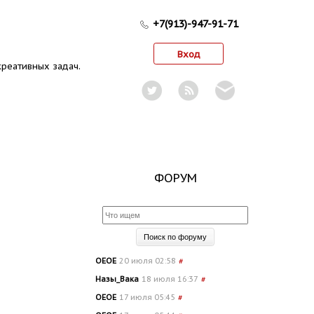
+7(913)-947-91-71
Вход
реативных задач.
ФОРУМ
OEOE
20 июля 02:58
#
Назы_Вака
18 июля 16:37
#
OEOE
17 июля 05:45
#