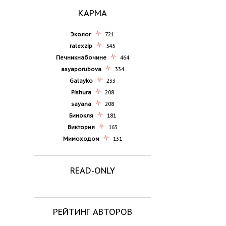
КАРМА
Эколог
721
ralexzip
545
Печникнабочине
464
asyaporubova
334
Galayko
233
Pishura
208
sayana
208
Бинокля
181
Виктория
163
Мимоходом
131
READ-ONLY
РЕЙТИНГ АВТОРОВ