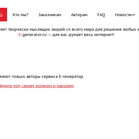
Кто мы?
Заказчикам
Авторам
FAQ
Новости
няет творчески мыслящих людей со всего мира для решения любых к
E
-generator.ru — для вас думает весь интернет!
меют только авторы сервиса Е-генератор.
йдите под своим логином и паролем
.