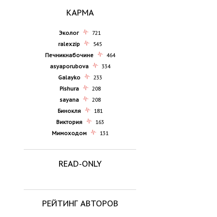
КАРМА
Эколог
721
ralexzip
545
Печникнабочине
464
asyaporubova
334
Galayko
233
Pishura
208
sayana
208
Бинокля
181
Виктория
163
Мимоходом
131
READ-ONLY
РЕЙТИНГ АВТОРОВ