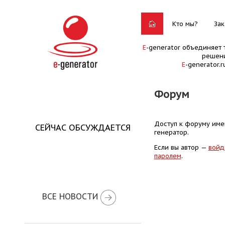
Кто мы?
Зак
E
-generator объединяет 
решени
E
-generator.
Форум
Доступ к форуму имею
СЕЙЧАС ОБСУЖДАЕТСЯ
генератор.
Если вы автор —
войд
паролем
.
ВСЕ НОВОСТИ