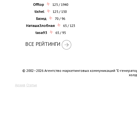
Offtop
125 / 1940
tixhel
125 / 150
Базед
70 / 96
НаташаЗлобная
65 / 123
tasa93
65 / 95
ВСЕ РЕЙТИНГИ
© 2002–2026 Агентство маркетинговых коммуникаций "Е-генерато
хол
Архив
Статьи