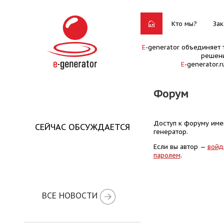
Кто мы?
Зак
E
-generator объединяет 
решени
E
-generator.
Форум
Доступ к форуму имею
СЕЙЧАС ОБСУЖДАЕТСЯ
генератор.
Если вы автор —
войд
паролем
.
ВСЕ НОВОСТИ