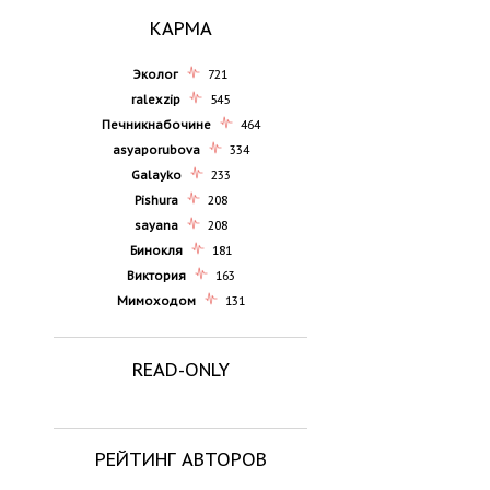
КАРМА
Эколог
721
ralexzip
545
Печникнабочине
464
asyaporubova
334
Galayko
233
Pishura
208
sayana
208
Бинокля
181
Виктория
163
Мимоходом
131
READ-ONLY
РЕЙТИНГ АВТОРОВ