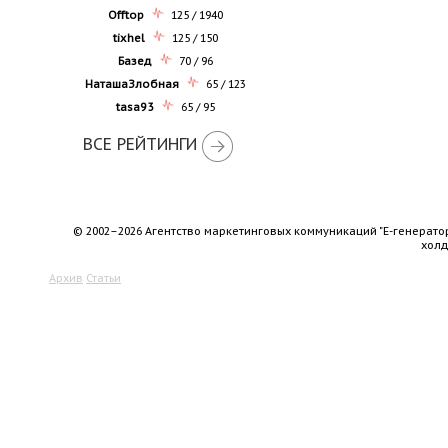
Offtop
125 / 1940
tixhel
125 / 150
Базед
70 / 96
НаташаЗлобная
65 / 123
tasa93
65 / 95
ВСЕ РЕЙТИНГИ
© 2002–2026 Агентство маркетинговых коммуникаций "Е-генерато
хол
Архив
Статьи