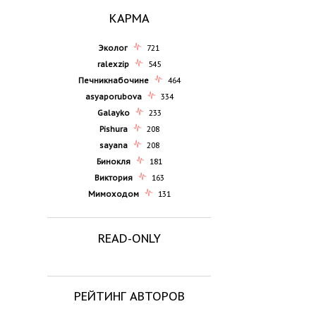
КАРМА
Эколог
721
ralexzip
545
Печникнабочине
464
asyaporubova
334
Galayko
233
Pishura
208
sayana
208
Бинокля
181
Виктория
163
Мимоходом
131
READ-ONLY
РЕЙТИНГ АВТОРОВ