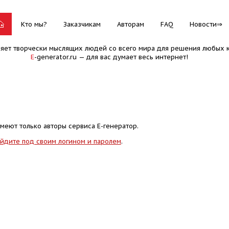
Кто мы?
Заказчикам
Авторам
FAQ
Новости
няет творчески мыслящих людей со всего мира для решения любых к
E
-generator.ru — для вас думает весь интернет!
меют только авторы сервиса Е-генератор.
йдите под своим логином и паролем
.