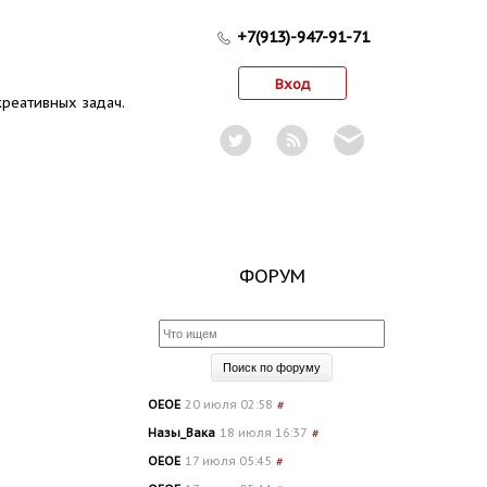
+7(913)-947-91-71
Вход
реативных задач.
ФОРУМ
OEOE
20 июля 02:58
#
Назы_Вака
18 июля 16:37
#
OEOE
17 июля 05:45
#