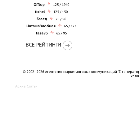
Offtop
125 / 1940
tixhel
125 / 150
Базед
70 / 96
НаташаЗлобная
65 / 123
tasa93
65 / 95
ВСЕ РЕЙТИНГИ
© 2002–2026 Агентство маркетинговых коммуникаций "Е-генерато
хол
Архив
Статьи