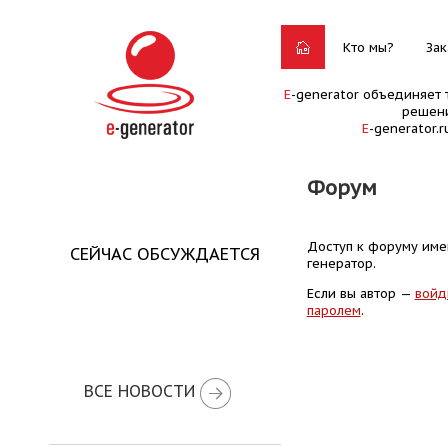
Кто мы?
Зак
E
-generator объединяет 
решени
E
-generator.
Форум
Доступ к форуму имею
СЕЙЧАС ОБСУЖДАЕТСЯ
генератор.
Если вы автор —
войд
паролем
.
ВСЕ НОВОСТИ