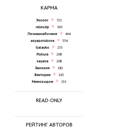
КАРМА
Эколог
721
ralexzip
545
Печникнабочине
464
asyaporubova
334
Galayko
233
Pishura
208
sayana
208
Бинокля
181
Виктория
163
Мимоходом
131
READ-ONLY
РЕЙТИНГ АВТОРОВ