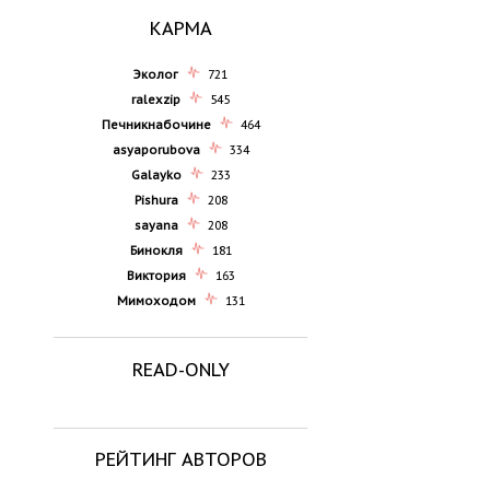
КАРМА
Эколог
721
ralexzip
545
Печникнабочине
464
asyaporubova
334
Galayko
233
Pishura
208
sayana
208
Бинокля
181
Виктория
163
Мимоходом
131
READ-ONLY
РЕЙТИНГ АВТОРОВ