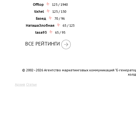
Offtop
125 / 1940
tixhel
125 / 150
Базед
70 / 96
НаташаЗлобная
65 / 123
tasa93
65 / 95
ВСЕ РЕЙТИНГИ
© 2002–2026 Агентство маркетинговых коммуникаций "Е-генерато
хол
Архив
Статьи