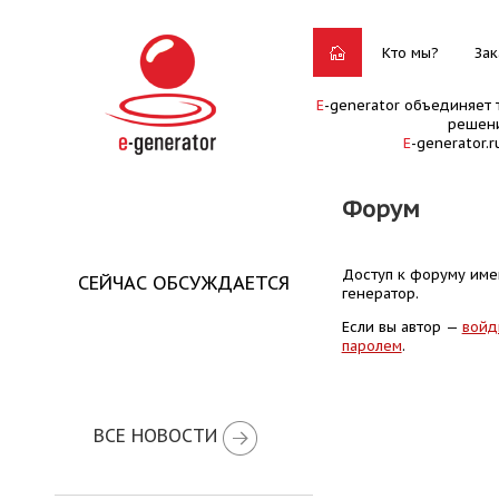
Кто мы?
Зак
E
-generator объединяет 
решени
E
-generator.
Форум
Доступ к форуму имею
СЕЙЧАС ОБСУЖДАЕТСЯ
генератор.
Если вы автор —
войд
паролем
.
ВСЕ НОВОСТИ