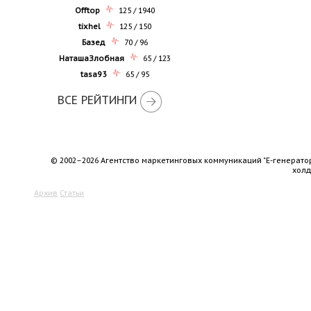
Offtop
125 / 1940
tixhel
125 / 150
Базед
70 / 96
НаташаЗлобная
65 / 123
tasa93
65 / 95
ВСЕ РЕЙТИНГИ
© 2002–2026 Агентство маркетинговых коммуникаций "Е-генерато
хол
Архив
Статьи