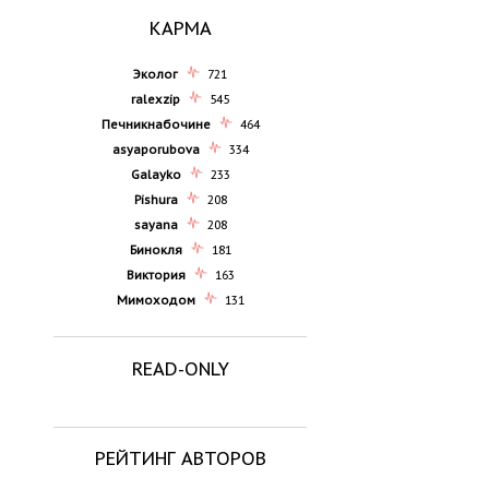
КАРМА
Эколог
721
ralexzip
545
Печникнабочине
464
asyaporubova
334
Galayko
233
Pishura
208
sayana
208
Бинокля
181
Виктория
163
Мимоходом
131
READ-ONLY
РЕЙТИНГ АВТОРОВ