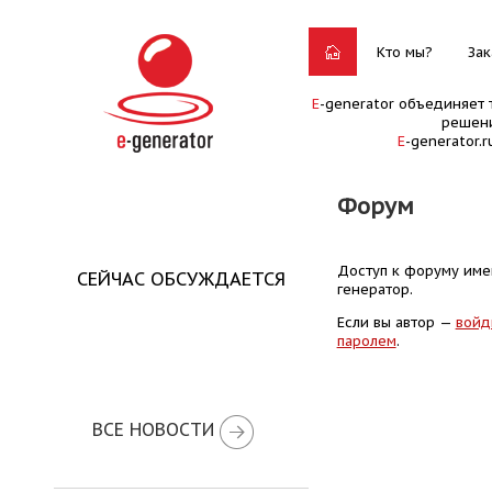
Кто мы?
Зак
E
-generator объединяет 
решени
E
-generator.
Форум
Доступ к форуму имею
СЕЙЧАС ОБСУЖДАЕТСЯ
генератор.
Если вы автор —
войд
паролем
.
ВСЕ НОВОСТИ