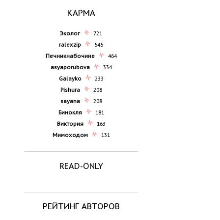
КАРМА
Эколог
721
ralexzip
545
Печникнабочине
464
asyaporubova
334
Galayko
233
Pishura
208
sayana
208
Бинокля
181
Виктория
163
Мимоходом
131
READ-ONLY
РЕЙТИНГ АВТОРОВ