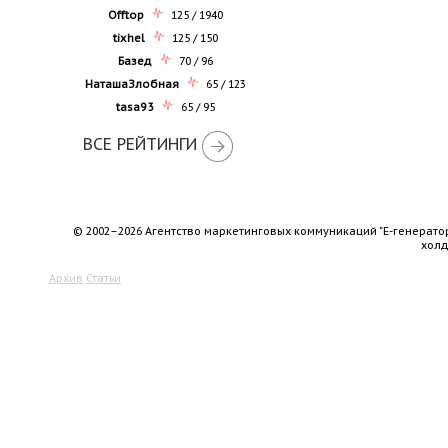
Offtop
125 / 1940
tixhel
125 / 150
Базед
70 / 96
НаташаЗлобная
65 / 123
tasa93
65 / 95
ВСЕ РЕЙТИНГИ
© 2002–2026 Агентство маркетинговых коммуникаций "Е-генерато
хол
Архив
Статьи