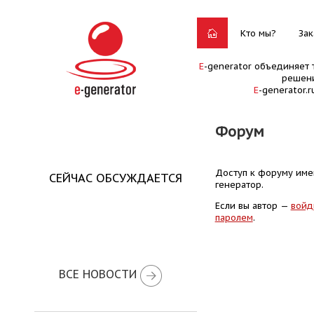
Кто мы?
Зак
E
-generator объединяет 
решени
E
-generator.
Форум
Доступ к форуму имею
СЕЙЧАС ОБСУЖДАЕТСЯ
генератор.
Если вы автор —
войд
паролем
.
ВСЕ НОВОСТИ