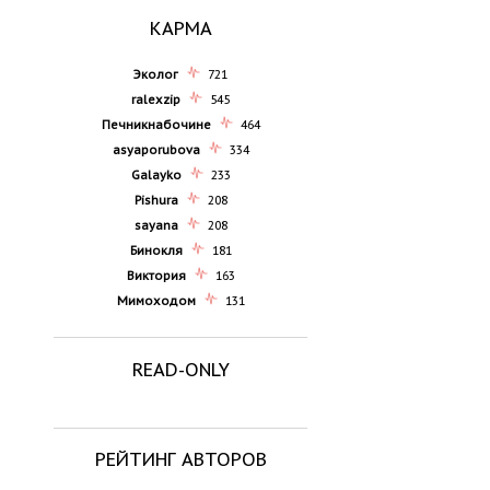
КАРМА
Эколог
721
ralexzip
545
Печникнабочине
464
asyaporubova
334
Galayko
233
Pishura
208
sayana
208
Бинокля
181
Виктория
163
Мимоходом
131
READ-ONLY
РЕЙТИНГ АВТОРОВ