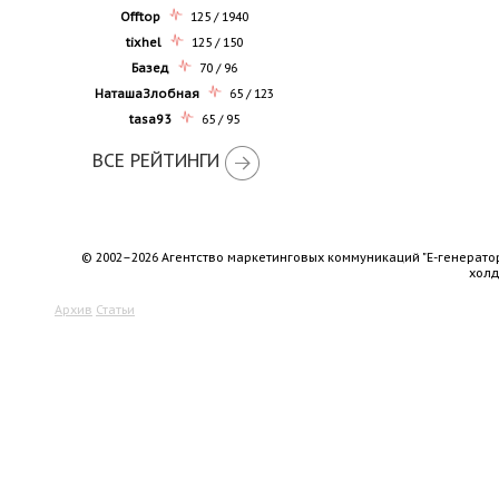
Offtop
125 / 1940
tixhel
125 / 150
Базед
70 / 96
НаташаЗлобная
65 / 123
tasa93
65 / 95
ВСЕ РЕЙТИНГИ
© 2002–2026 Агентство маркетинговых коммуникаций "Е-генерато
хол
Архив
Статьи