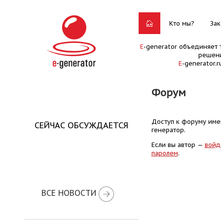
Кто мы?
Зак
E
-generator объединяет 
решени
E
-generator.
Форум
Доступ к форуму имею
СЕЙЧАС ОБСУЖДАЕТСЯ
генератор.
Если вы автор —
войд
паролем
.
ВСЕ НОВОСТИ