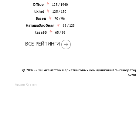
Offtop
125 / 1940
tixhel
125 / 150
Базед
70 / 96
НаташаЗлобная
65 / 123
tasa93
65 / 95
ВСЕ РЕЙТИНГИ
© 2002–2026 Агентство маркетинговых коммуникаций "Е-генерато
хол
Архив
Статьи