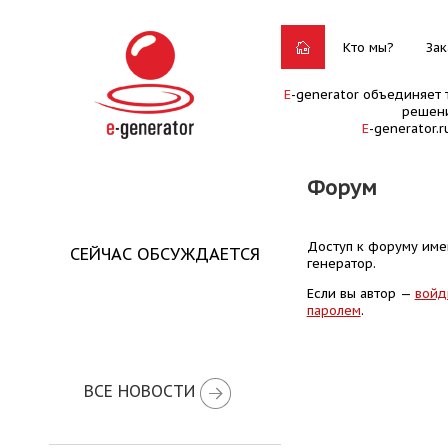
Кто мы?
Зак
E
-generator объединяет 
решени
E
-generator.
Форум
Доступ к форуму имею
СЕЙЧАС ОБСУЖДАЕТСЯ
генератор.
Если вы автор —
войд
паролем
.
ВСЕ НОВОСТИ