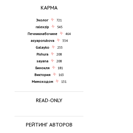
КАРМА
Эколог
721
ralexzip
545
Печникнабочине
464
asyaporubova
334
Galayko
233
Pishura
208
sayana
208
Бинокля
181
Виктория
163
Мимоходом
131
READ-ONLY
РЕЙТИНГ АВТОРОВ