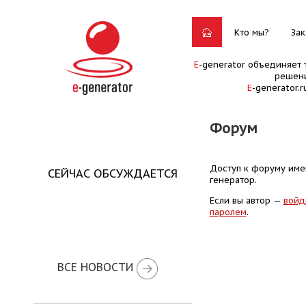
Кто мы?
Зак
E
-generator объединяет 
решени
E
-generator.
Форум
Доступ к форуму имею
СЕЙЧАС ОБСУЖДАЕТСЯ
генератор.
Если вы автор —
войд
паролем
.
ВСЕ НОВОСТИ