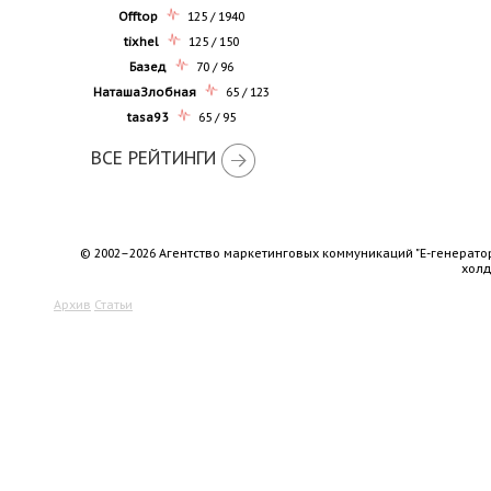
Offtop
125 / 1940
tixhel
125 / 150
Базед
70 / 96
НаташаЗлобная
65 / 123
tasa93
65 / 95
ВСЕ РЕЙТИНГИ
© 2002–2026 Агентство маркетинговых коммуникаций "Е-генерато
хол
Архив
Статьи