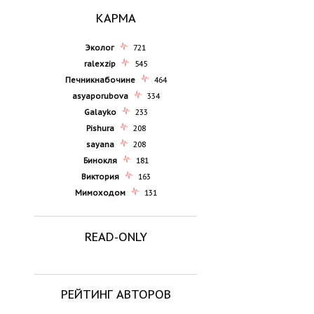
КАРМА
Эколог
721
ralexzip
545
Печникнабочине
464
asyaporubova
334
Galayko
233
Pishura
208
sayana
208
Бинокля
181
Виктория
163
Мимоходом
131
READ-ONLY
РЕЙТИНГ АВТОРОВ