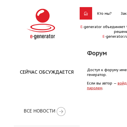
Кто мы?
Зак
E
-generator объединяет 
решени
E
-generator.
Форум
Доступ к форуму имею
СЕЙЧАС ОБСУЖДАЕТСЯ
генератор.
Если вы автор —
войд
паролем
.
ВСЕ НОВОСТИ