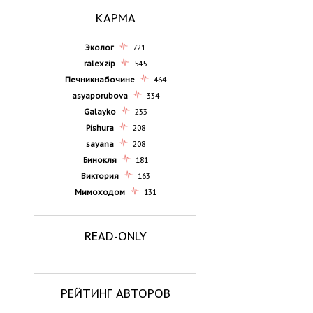
КАРМА
Эколог
721
ralexzip
545
Печникнабочине
464
asyaporubova
334
Galayko
233
Pishura
208
sayana
208
Бинокля
181
Виктория
163
Мимоходом
131
READ-ONLY
РЕЙТИНГ АВТОРОВ