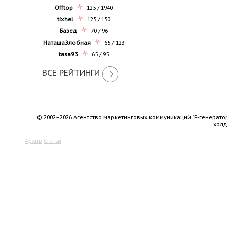
Offtop
125 / 1940
tixhel
125 / 150
Базед
70 / 96
НаташаЗлобная
65 / 123
tasa93
65 / 95
ВСЕ РЕЙТИНГИ
© 2002–2026 Агентство маркетинговых коммуникаций "Е-генерато
хол
Архив
Статьи