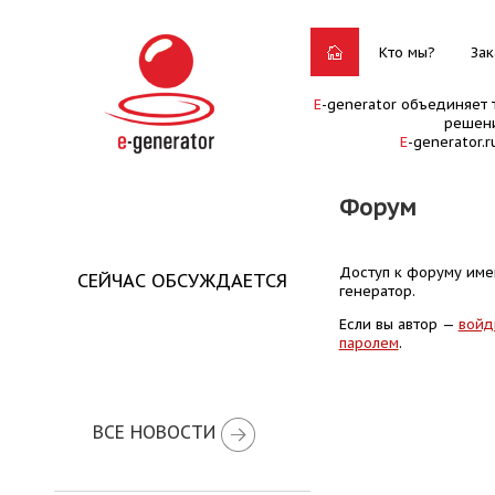
Кто мы?
Зак
E
-generator объединяет 
решени
E
-generator.
Форум
Доступ к форуму имею
СЕЙЧАС ОБСУЖДАЕТСЯ
генератор.
Если вы автор —
войд
паролем
.
ВСЕ НОВОСТИ