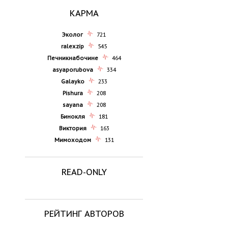
КАРМА
Эколог
721
ralexzip
545
Печникнабочине
464
asyaporubova
334
Galayko
233
Pishura
208
sayana
208
Бинокля
181
Виктория
163
Мимоходом
131
READ-ONLY
РЕЙТИНГ АВТОРОВ