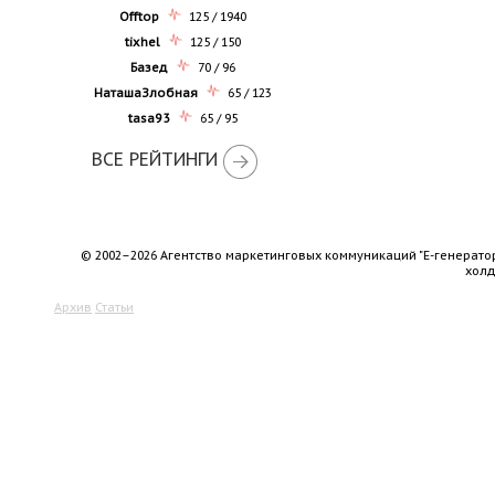
Offtop
125 / 1940
tixhel
125 / 150
Базед
70 / 96
НаташаЗлобная
65 / 123
tasa93
65 / 95
ВСЕ РЕЙТИНГИ
© 2002–2026 Агентство маркетинговых коммуникаций "Е-генерато
хол
Архив
Статьи