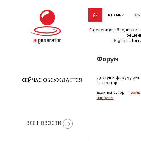
Кто мы?
Зак
E
-generator объединяет 
решени
E
-generator.
Форум
Доступ к форуму имею
СЕЙЧАС ОБСУЖДАЕТСЯ
генератор.
Если вы автор —
войд
паролем
.
ВСЕ НОВОСТИ