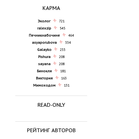
КАРМА
Эколог
721
ralexzip
545
Печникнабочине
464
asyaporubova
334
Galayko
233
Pishura
208
sayana
208
Бинокля
181
Виктория
163
Мимоходом
131
READ-ONLY
РЕЙТИНГ АВТОРОВ