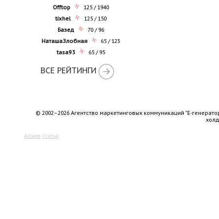
Offtop
125 / 1940
tixhel
125 / 150
Базед
70 / 96
НаташаЗлобная
65 / 123
tasa93
65 / 95
ВСЕ РЕЙТИНГИ
© 2002–2026 Агентство маркетинговых коммуникаций "Е-генерато
хол
Архив
Статьи