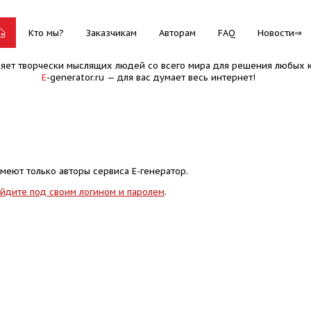
Кто мы?
Заказчикам
Авторам
FAQ
Новости
няет творчески мыслящих людей со всего мира для решения любых к
E
-generator.ru — для вас думает весь интернет!
меют только авторы сервиса Е-генератор.
йдите под своим логином и паролем
.