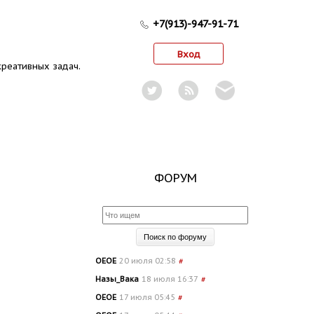
+7(913)-947-91-71
Вход
реативных задач.
ФОРУМ
OEOE
20 июля 02:58
#
Назы_Вака
18 июля 16:37
#
OEOE
17 июля 05:45
#