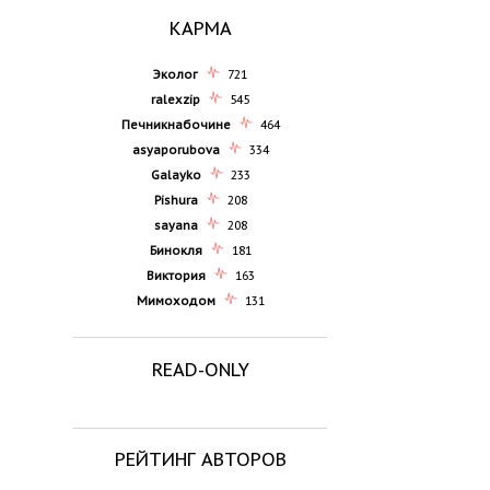
КАРМА
Эколог
721
ralexzip
545
Печникнабочине
464
asyaporubova
334
Galayko
233
Pishura
208
sayana
208
Бинокля
181
Виктория
163
Мимоходом
131
READ-ONLY
РЕЙТИНГ АВТОРОВ