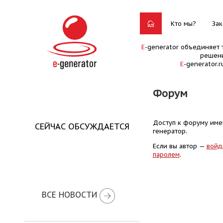
Кто мы?
Зак
E
-generator объединяет 
решени
E
-generator.
Форум
Доступ к форуму имею
СЕЙЧАС ОБСУЖДАЕТСЯ
генератор.
Если вы автор —
войд
паролем
.
ВСЕ НОВОСТИ