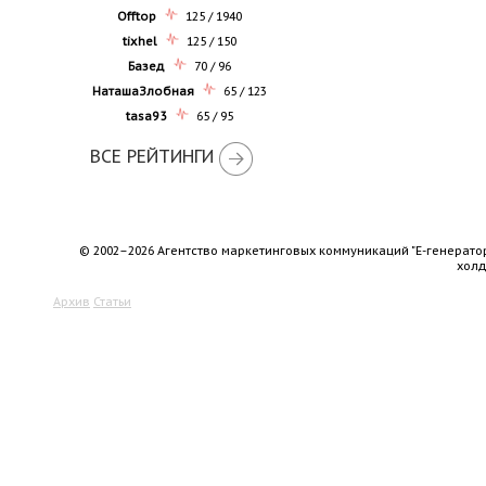
Offtop
125 / 1940
tixhel
125 / 150
Базед
70 / 96
НаташаЗлобная
65 / 123
tasa93
65 / 95
ВСЕ РЕЙТИНГИ
© 2002–2026 Агентство маркетинговых коммуникаций "Е-генерато
хол
Архив
Статьи