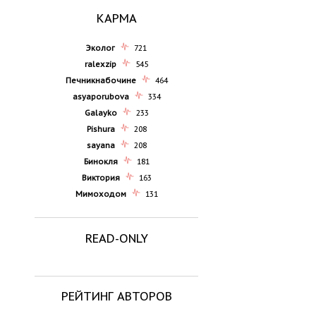
КАРМА
Эколог
721
ralexzip
545
Печникнабочине
464
asyaporubova
334
Galayko
233
Pishura
208
sayana
208
Бинокля
181
Виктория
163
Мимоходом
131
READ-ONLY
РЕЙТИНГ АВТОРОВ