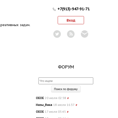
+7(913)-947-91-71
Вход
реативных задач.
ФОРУМ
OEOE
20 июля 02:58
#
Назы_Вака
18 июля 16:37
#
OEOE
17 июля 05:45
#