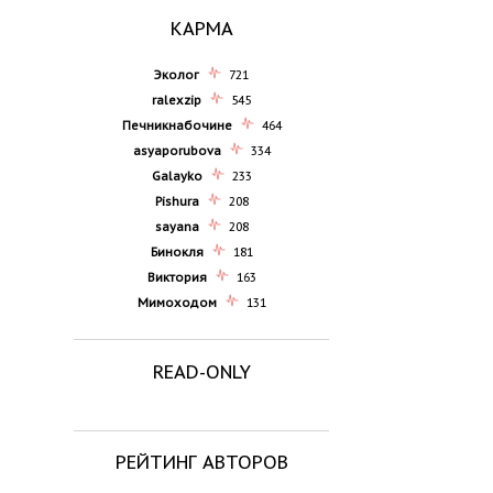
КАРМА
Эколог
721
ralexzip
545
Печникнабочине
464
asyaporubova
334
Galayko
233
Pishura
208
sayana
208
Бинокля
181
Виктория
163
Мимоходом
131
READ-ONLY
РЕЙТИНГ АВТОРОВ