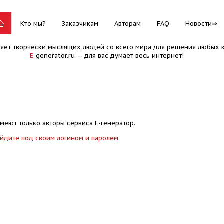
Кто мы?
Заказчикам
Авторам
FAQ
Новости
няет творчески мыслящих людей со всего мира для решения любых к
E
-generator.ru — для вас думает весь интернет!
меют только авторы сервиса Е-генератор.
йдите под своим логином и паролем
.