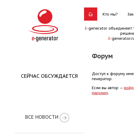
Кто мы?
Зак
E
-generator объединяет 
решени
E
-generator.
Форум
Доступ к форуму имею
СЕЙЧАС ОБСУЖДАЕТСЯ
генератор.
Если вы автор —
войд
паролем
.
ВСЕ НОВОСТИ