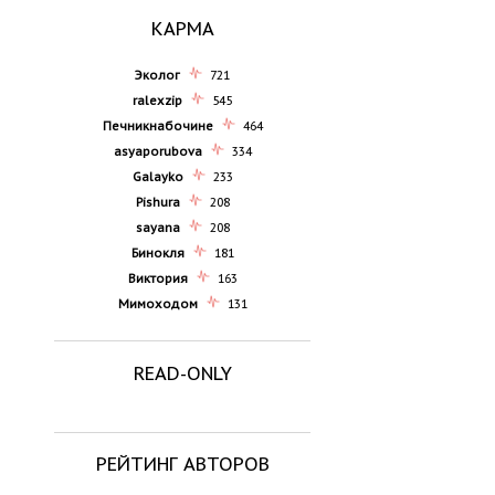
КАРМА
Эколог
721
ralexzip
545
Печникнабочине
464
asyaporubova
334
Galayko
233
Pishura
208
sayana
208
Бинокля
181
Виктория
163
Мимоходом
131
READ-ONLY
РЕЙТИНГ АВТОРОВ