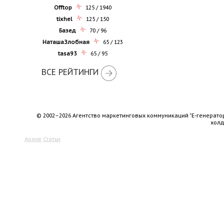
Offtop
125 / 1940
tixhel
125 / 150
Базед
70 / 96
НаташаЗлобная
65 / 123
tasa93
65 / 95
ВСЕ РЕЙТИНГИ
© 2002–2026 Агентство маркетинговых коммуникаций "Е-генерато
хол
Архив
Статьи