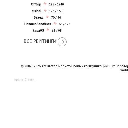
Offtop
125 / 1940
tixhel
125 / 150
Базед
70 / 96
НаташаЗлобная
65 / 123
tasa93
65 / 95
ВСЕ РЕЙТИНГИ
© 2002–2026 Агентство маркетинговых коммуникаций "Е-генерато
хол
Архив
Статьи