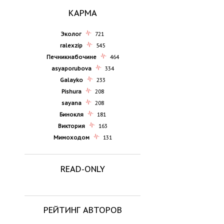
КАРМА
Эколог
721
ralexzip
545
Печникнабочине
464
asyaporubova
334
Galayko
233
Pishura
208
sayana
208
Бинокля
181
Виктория
163
Мимоходом
131
READ-ONLY
РЕЙТИНГ АВТОРОВ