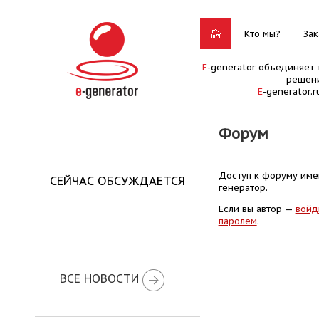
Кто мы?
Зак
E
-generator объединяет 
решени
E
-generator.
Форум
Доступ к форуму имею
СЕЙЧАС ОБСУЖДАЕТСЯ
генератор.
Если вы автор —
войд
паролем
.
ВСЕ НОВОСТИ