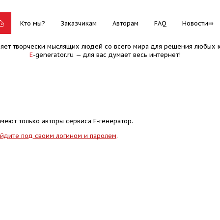
Кто мы?
Заказчикам
Авторам
FAQ
Новости
няет творчески мыслящих людей со всего мира для решения любых к
E
-generator.ru — для вас думает весь интернет!
меют только авторы сервиса Е-генератор.
йдите под своим логином и паролем
.