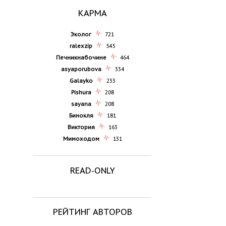
КАРМА
Эколог
721
ralexzip
545
Печникнабочине
464
asyaporubova
334
Galayko
233
Pishura
208
sayana
208
Бинокля
181
Виктория
163
Мимоходом
131
READ-ONLY
РЕЙТИНГ АВТОРОВ