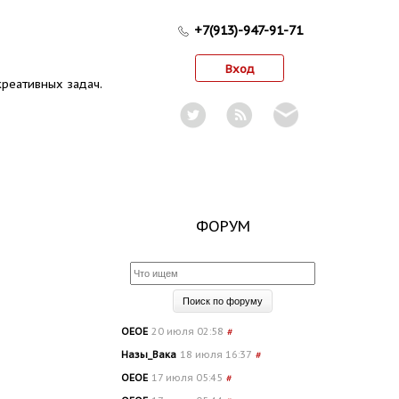
+7(913)-947-91-71
Вход
реативных задач.
ФОРУМ
OEOE
20 июля 02:58
#
Назы_Вака
18 июля 16:37
#
OEOE
17 июля 05:45
#