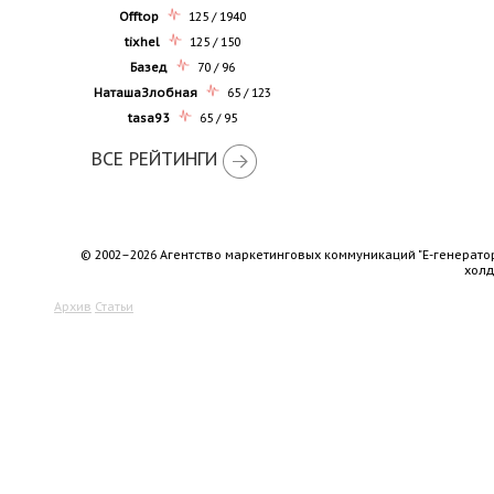
Offtop
125 / 1940
tixhel
125 / 150
Базед
70 / 96
НаташаЗлобная
65 / 123
tasa93
65 / 95
ВСЕ РЕЙТИНГИ
© 2002–2026 Агентство маркетинговых коммуникаций "Е-генерато
хол
Архив
Статьи