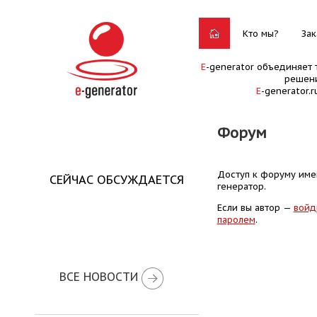
Кто мы?
Зак
E
-generator объединяет 
решени
E
-generator.
Форум
Доступ к форуму имею
СЕЙЧАС ОБСУЖДАЕТСЯ
генератор.
Если вы автор —
войд
паролем
.
ВСЕ НОВОСТИ