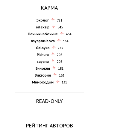
КАРМА
Эколог
721
ralexzip
545
Печникнабочине
464
asyaporubova
334
Galayko
233
Pishura
208
sayana
208
Бинокля
181
Виктория
163
Мимоходом
131
READ-ONLY
РЕЙТИНГ АВТОРОВ