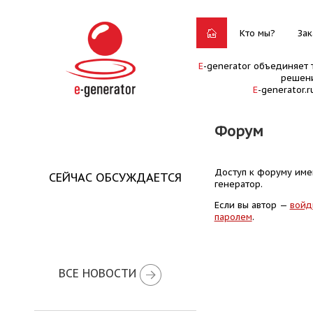
Кто мы?
Зак
E
-generator объединяет 
решени
E
-generator.
Форум
Доступ к форуму имею
СЕЙЧАС ОБСУЖДАЕТСЯ
генератор.
Если вы автор —
войд
паролем
.
ВСЕ НОВОСТИ