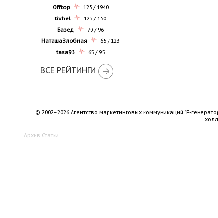
Offtop
125 / 1940
tixhel
125 / 150
Базед
70 / 96
НаташаЗлобная
65 / 123
tasa93
65 / 95
ВСЕ РЕЙТИНГИ
© 2002–2026 Агентство маркетинговых коммуникаций "Е-генерато
хол
Архив
Статьи