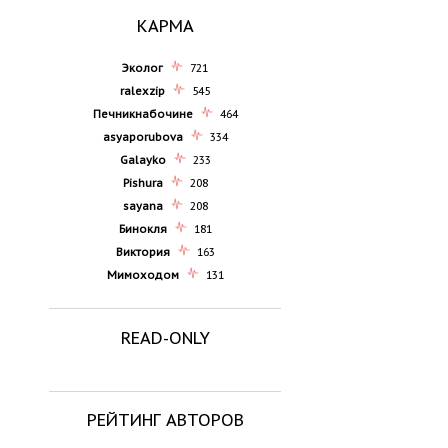
КАРМА
Эколог
721
ralexzip
545
Печникнабочине
464
asyaporubova
334
Galayko
233
Pishura
208
sayana
208
Бинокля
181
Виктория
163
Мимоходом
131
READ-ONLY
РЕЙТИНГ АВТОРОВ