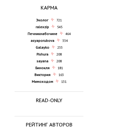
КАРМА
Эколог
721
ralexzip
545
Печникнабочине
464
asyaporubova
334
Galayko
233
Pishura
208
sayana
208
Бинокля
181
Виктория
163
Мимоходом
131
READ-ONLY
РЕЙТИНГ АВТОРОВ