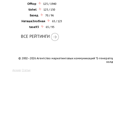
Offtop
125 / 1940
tixhel
125 / 150
Базед
70 / 96
НаташаЗлобная
65 / 123
tasa93
65 / 95
ВСЕ РЕЙТИНГИ
© 2002–2026 Агентство маркетинговых коммуникаций "Е-генерато
хол
Архив
Статьи