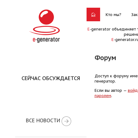
Кто мы?
Зак
E
-generator объединяет 
решени
E
-generator.
Форум
Доступ к форуму имею
СЕЙЧАС ОБСУЖДАЕТСЯ
генератор.
Если вы автор —
войд
паролем
.
ВСЕ НОВОСТИ