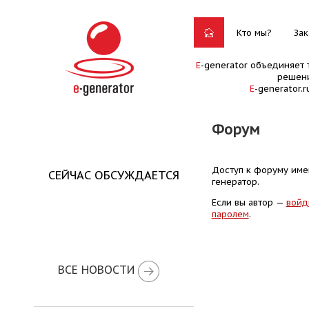
Кто мы?
Зак
E
-generator объединяет 
решени
E
-generator.
Форум
Доступ к форуму имею
СЕЙЧАС ОБСУЖДАЕТСЯ
генератор.
Если вы автор —
войд
паролем
.
ВСЕ НОВОСТИ