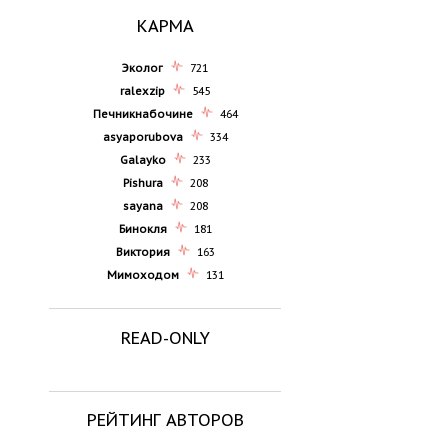
КАРМА
Эколог
721
ralexzip
545
Печникнабочине
464
asyaporubova
334
Galayko
233
Pishura
208
sayana
208
Бинокля
181
Виктория
163
Мимоходом
131
READ-ONLY
РЕЙТИНГ АВТОРОВ