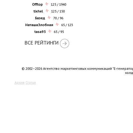
Offtop
125 / 1940
tixhel
125 / 150
Базед
70 / 96
НаташаЗлобная
65 / 123
tasa93
65 / 95
ВСЕ РЕЙТИНГИ
© 2002–2026 Агентство маркетинговых коммуникаций "Е-генерато
хол
Архив
Статьи