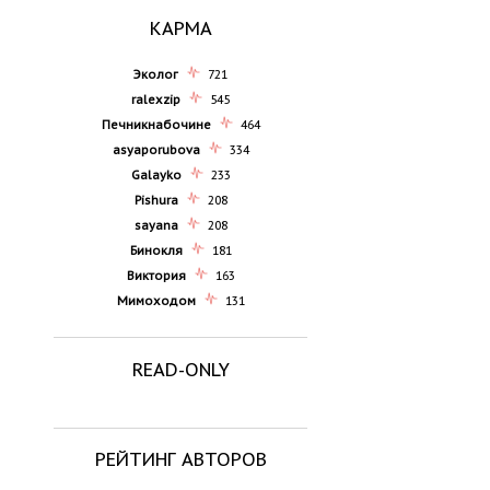
КАРМА
Эколог
721
ralexzip
545
Печникнабочине
464
asyaporubova
334
Galayko
233
Pishura
208
sayana
208
Бинокля
181
Виктория
163
Мимоходом
131
READ-ONLY
РЕЙТИНГ АВТОРОВ