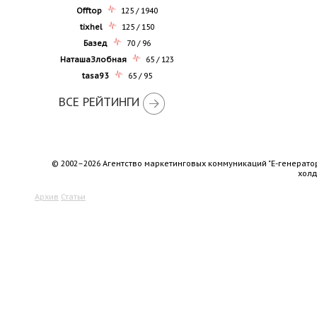
Offtop
125 / 1940
tixhel
125 / 150
Базед
70 / 96
НаташаЗлобная
65 / 123
tasa93
65 / 95
ВСЕ РЕЙТИНГИ
© 2002–2026 Агентство маркетинговых коммуникаций "Е-генерато
хол
Архив
Статьи