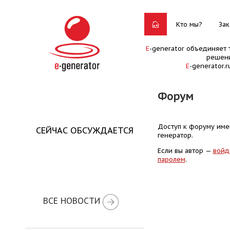
Кто мы?
Зак
E
-generator объединяет 
решени
E
-generator.
Форум
Доступ к форуму имею
СЕЙЧАС ОБСУЖДАЕТСЯ
генератор.
Если вы автор —
войд
паролем
.
ВСЕ НОВОСТИ