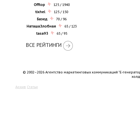
Offtop
125 / 1940
tixhel
125 / 150
Базед
70 / 96
НаташаЗлобная
65 / 123
tasa93
65 / 95
ВСЕ РЕЙТИНГИ
© 2002–2026 Агентство маркетинговых коммуникаций "Е-генерато
хол
Архив
Статьи