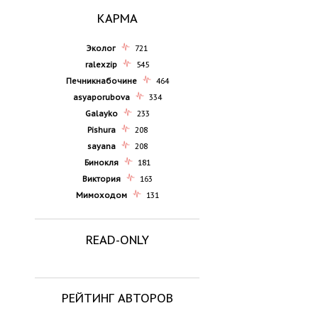
КАРМА
Эколог
721
ralexzip
545
Печникнабочине
464
asyaporubova
334
Galayko
233
Pishura
208
sayana
208
Бинокля
181
Виктория
163
Мимоходом
131
READ-ONLY
РЕЙТИНГ АВТОРОВ