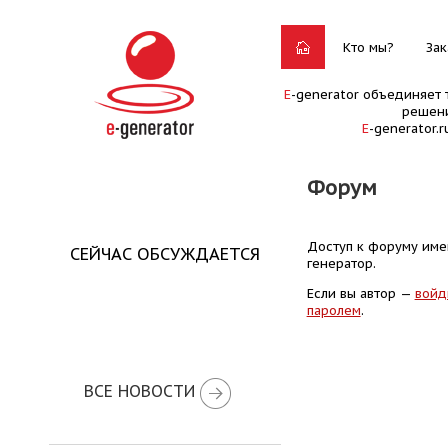
Кто мы?
Зак
E
-generator объединяет 
решени
E
-generator.
Форум
Доступ к форуму имею
СЕЙЧАС ОБСУЖДАЕТСЯ
генератор.
Если вы автор —
войд
паролем
.
ВСЕ НОВОСТИ