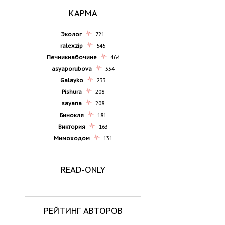
КАРМА
Эколог
721
ralexzip
545
Печникнабочине
464
asyaporubova
334
Galayko
233
Pishura
208
sayana
208
Бинокля
181
Виктория
163
Мимоходом
131
READ-ONLY
РЕЙТИНГ АВТОРОВ