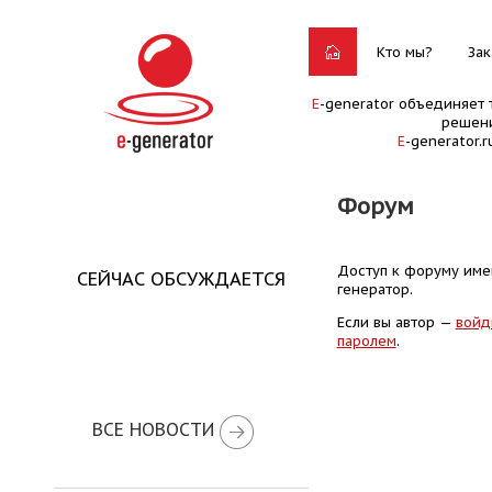
Кто мы?
Зак
E
-generator объединяет 
решени
E
-generator.
Форум
Доступ к форуму имею
СЕЙЧАС ОБСУЖДАЕТСЯ
генератор.
Если вы автор —
войд
паролем
.
ВСЕ НОВОСТИ