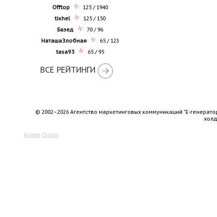
Offtop
125 / 1940
tixhel
125 / 150
Базед
70 / 96
НаташаЗлобная
65 / 123
tasa93
65 / 95
ВСЕ РЕЙТИНГИ
© 2002–2026 Агентство маркетинговых коммуникаций "Е-генерато
хол
Архив
Статьи