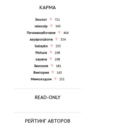
КАРМА
Эколог
721
ralexzip
545
Печникнабочине
464
asyaporubova
334
Galayko
233
Pishura
208
sayana
208
Бинокля
181
Виктория
163
Мимоходом
131
READ-ONLY
РЕЙТИНГ АВТОРОВ