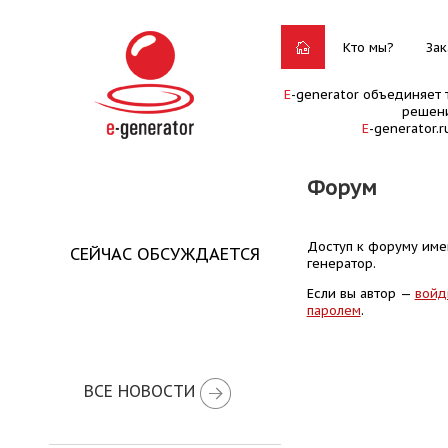
Кто мы?
Зак
E
-generator объединяет 
решени
E
-generator.
Форум
Доступ к форуму имею
СЕЙЧАС ОБСУЖДАЕТСЯ
генератор.
Если вы автор —
войд
паролем
.
ВСЕ НОВОСТИ