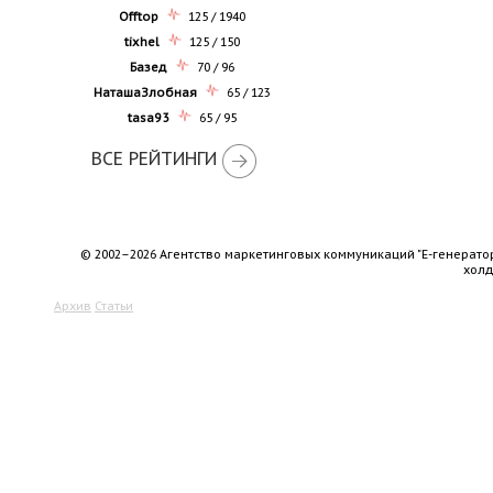
Offtop
125 / 1940
tixhel
125 / 150
Базед
70 / 96
НаташаЗлобная
65 / 123
tasa93
65 / 95
ВСЕ РЕЙТИНГИ
© 2002–2026 Агентство маркетинговых коммуникаций "Е-генерато
хол
Архив
Статьи