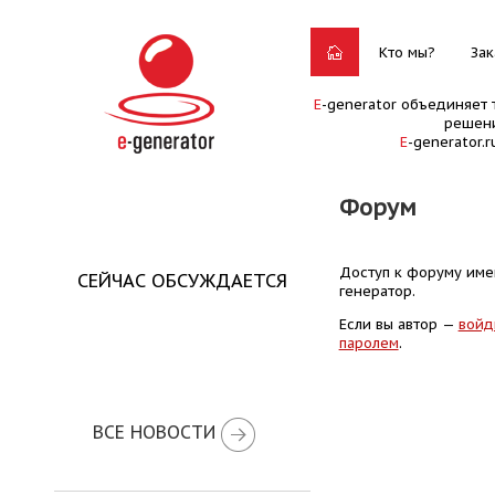
Кто мы?
Зак
E
-generator объединяет 
решени
E
-generator.
Форум
Доступ к форуму имею
СЕЙЧАС ОБСУЖДАЕТСЯ
генератор.
Если вы автор —
войд
паролем
.
ВСЕ НОВОСТИ