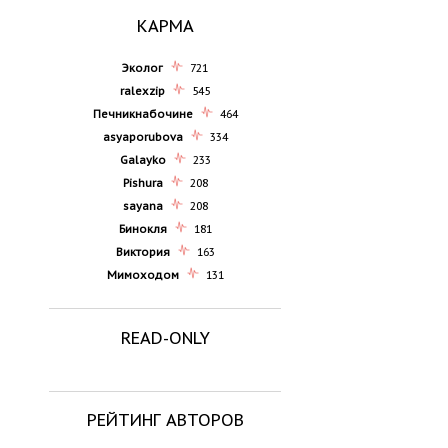
КАРМА
Эколог
721
ralexzip
545
Печникнабочине
464
asyaporubova
334
Galayko
233
Pishura
208
sayana
208
Бинокля
181
Виктория
163
Мимоходом
131
READ-ONLY
РЕЙТИНГ АВТОРОВ