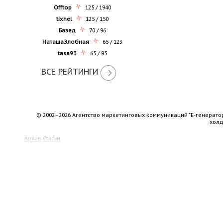
Offtop
125 / 1940
tixhel
125 / 150
Базед
70 / 96
НаташаЗлобная
65 / 123
tasa93
65 / 95
ВСЕ РЕЙТИНГИ
© 2002–2026 Агентство маркетинговых коммуникаций "Е-генерато
хол
Архив
Статьи