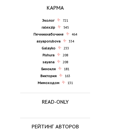
КАРМА
Эколог
721
ralexzip
545
Печникнабочине
464
asyaporubova
334
Galayko
233
Pishura
208
sayana
208
Бинокля
181
Виктория
163
Мимоходом
131
READ-ONLY
РЕЙТИНГ АВТОРОВ