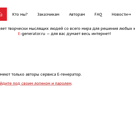
Кто мы?
Заказчикам
Авторам
FAQ
Новости
няет творчески мыслящих людей со всего мира для решения любых к
E
-generator.ru — для вас думает весь интернет!
меют только авторы сервиса Е-генератор.
йдите под своим логином и паролем
.