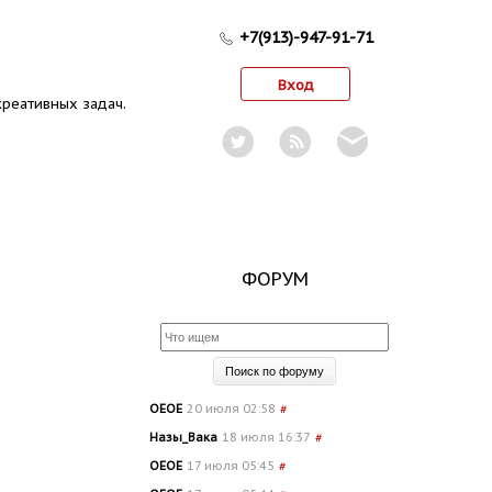
+7(913)-947-91-71
Вход
реативных задач.
ФОРУМ
OEOE
20 июля 02:58
#
Назы_Вака
18 июля 16:37
#
OEOE
17 июля 05:45
#