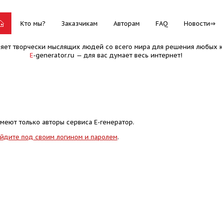
Кто мы?
Заказчикам
Авторам
FAQ
Новости
няет творчески мыслящих людей со всего мира для решения любых к
E
-generator.ru — для вас думает весь интернет!
меют только авторы сервиса Е-генератор.
йдите под своим логином и паролем
.