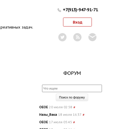
+7(913)-947-91-71
Вход
реативных задач.
ФОРУМ
OEOE
20 июля 02:58
#
Назы_Вака
18 июля 16:37
#
OEOE
17 июля 05:45
#