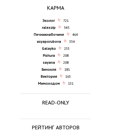
КАРМА
Эколог
721
ralexzip
545
Печникнабочине
464
asyaporubova
334
Galayko
233
Pishura
208
sayana
208
Бинокля
181
Виктория
163
Мимоходом
131
READ-ONLY
РЕЙТИНГ АВТОРОВ