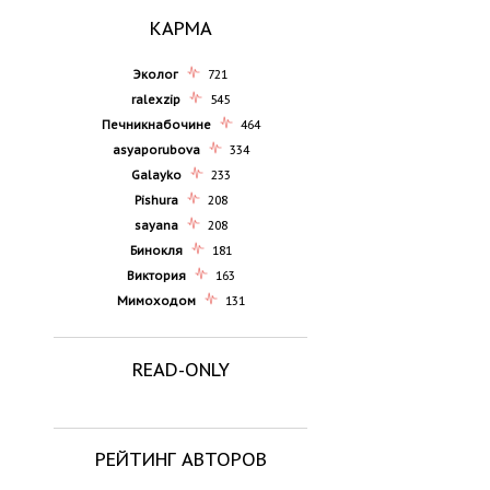
КАРМА
Эколог
721
ralexzip
545
Печникнабочине
464
asyaporubova
334
Galayko
233
Pishura
208
sayana
208
Бинокля
181
Виктория
163
Мимоходом
131
READ-ONLY
РЕЙТИНГ АВТОРОВ