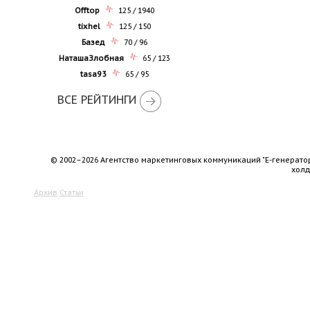
Offtop
125 / 1940
tixhel
125 / 150
Базед
70 / 96
НаташаЗлобная
65 / 123
tasa93
65 / 95
ВСЕ РЕЙТИНГИ
© 2002–2026 Агентство маркетинговых коммуникаций "Е-генерато
хол
Архив
Статьи