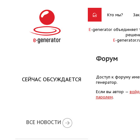
Кто мы?
Зак
E
-generator объединяет 
решени
E
-generator.
Форум
Доступ к форуму имею
СЕЙЧАС ОБСУЖДАЕТСЯ
генератор.
Если вы автор —
войд
паролем
.
ВСЕ НОВОСТИ