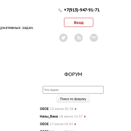
+7(913)-947-91-71
Вход
реативных задач.
ФОРУМ
OEOE
20 июля 02:58
#
Назы_Вака
18 июля 16:37
#
OEOE
17 июля 05:45
#