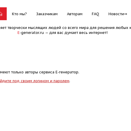
Кто мы?
Заказчикам
Авторам
FAQ
Новости
няет творчески мыслящих людей со всего мира для решения любых к
E
-generator.ru — для вас думает весь интернет!
меют только авторы сервиса Е-генератор.
йдите под своим логином и паролем
.