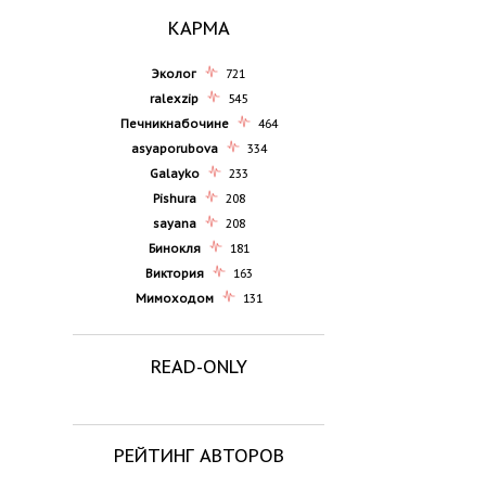
КАРМА
Эколог
721
ralexzip
545
Печникнабочине
464
asyaporubova
334
Galayko
233
Pishura
208
sayana
208
Бинокля
181
Виктория
163
Мимоходом
131
READ-ONLY
РЕЙТИНГ АВТОРОВ