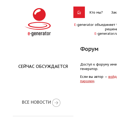
Кто мы?
Зак
E
-generator объединяет 
решени
E
-generator.
Форум
Доступ к форуму имею
СЕЙЧАС ОБСУЖДАЕТСЯ
генератор.
Если вы автор —
войд
паролем
.
ВСЕ НОВОСТИ