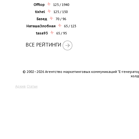
Offtop
125 / 1940
tixhel
125 / 150
Базед
70 / 96
НаташаЗлобная
65 / 123
tasa93
65 / 95
ВСЕ РЕЙТИНГИ
© 2002–2026 Агентство маркетинговых коммуникаций "Е-генерато
хол
Архив
Статьи