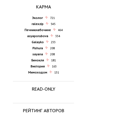
КАРМА
Эколог
721
ralexzip
545
Печникнабочине
464
asyaporubova
334
Galayko
233
Pishura
208
sayana
208
Бинокля
181
Виктория
163
Мимоходом
131
READ-ONLY
РЕЙТИНГ АВТОРОВ