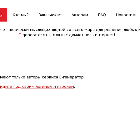
Кто мы?
Заказчикам
Авторам
FAQ
Новости
няет творчески мыслящих людей со всего мира для решения любых к
E
-generator.ru — для вас думает весь интернет!
меют только авторы сервиса Е-генератор.
йдите под своим логином и паролем
.