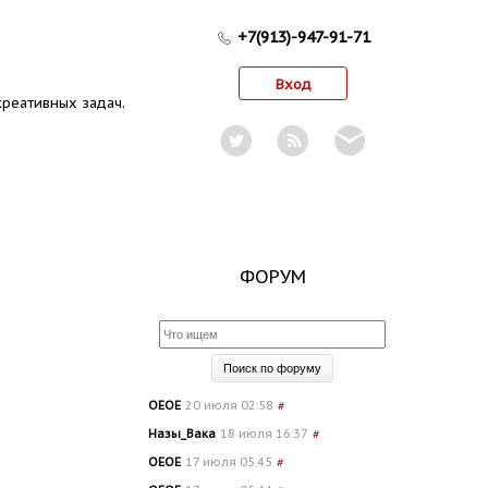
+7(913)-947-91-71
Вход
реативных задач.
ФОРУМ
OEOE
20 июля 02:58
#
Назы_Вака
18 июля 16:37
#
OEOE
17 июля 05:45
#