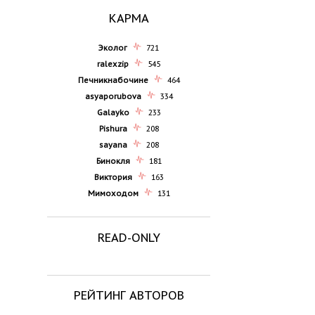
КАРМА
Эколог
721
ralexzip
545
Печникнабочине
464
asyaporubova
334
Galayko
233
Pishura
208
sayana
208
Бинокля
181
Виктория
163
Мимоходом
131
READ-ONLY
РЕЙТИНГ АВТОРОВ