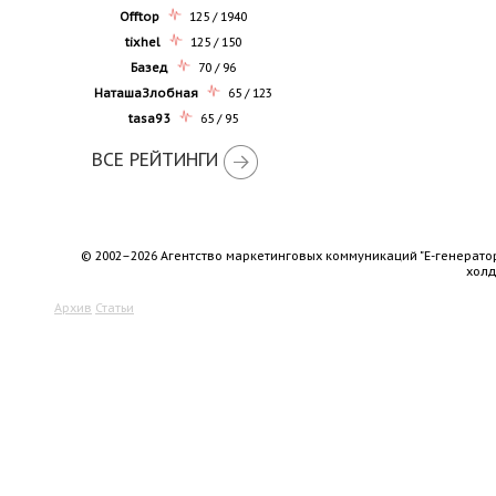
Offtop
125 / 1940
tixhel
125 / 150
Базед
70 / 96
НаташаЗлобная
65 / 123
tasa93
65 / 95
ВСЕ РЕЙТИНГИ
© 2002–2026 Агентство маркетинговых коммуникаций "Е-генерато
хол
Архив
Статьи