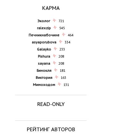
КАРМА
Эколог
721
ralexzip
545
Печникнабочине
464
asyaporubova
334
Galayko
233
Pishura
208
sayana
208
Бинокля
181
Виктория
163
Мимоходом
131
READ-ONLY
РЕЙТИНГ АВТОРОВ