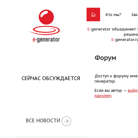
Кто мы?
Зак
E
-generator объединяет 
решени
E
-generator.
Форум
Доступ к форуму имею
СЕЙЧАС ОБСУЖДАЕТСЯ
генератор.
Если вы автор —
войд
паролем
.
ВСЕ НОВОСТИ