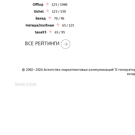
Offtop
125 / 1940
tixhel
125 / 150
Базед
70 / 96
НаташаЗлобная
65 / 123
tasa93
65 / 95
ВСЕ РЕЙТИНГИ
© 2002–2026 Агентство маркетинговых коммуникаций "Е-генерато
хол
Архив
Статьи