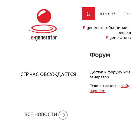
Кто мы?
Зак
E
-generator объединяет 
решени
E
-generator.
Форум
Доступ к форуму имею
СЕЙЧАС ОБСУЖДАЕТСЯ
генератор.
Если вы автор —
войд
паролем
.
ВСЕ НОВОСТИ