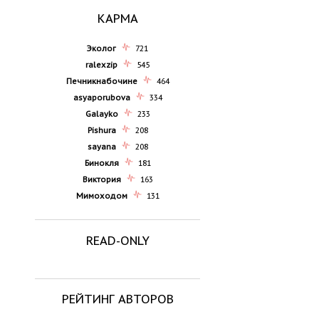
КАРМА
Эколог
721
ralexzip
545
Печникнабочине
464
asyaporubova
334
Galayko
233
Pishura
208
sayana
208
Бинокля
181
Виктория
163
Мимоходом
131
READ-ONLY
РЕЙТИНГ АВТОРОВ