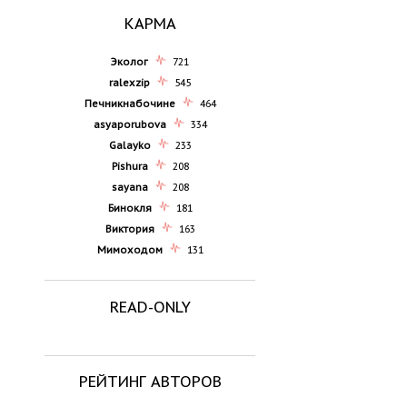
КАРМА
Эколог
721
ralexzip
545
Печникнабочине
464
asyaporubova
334
Galayko
233
Pishura
208
sayana
208
Бинокля
181
Виктория
163
Мимоходом
131
READ-ONLY
РЕЙТИНГ АВТОРОВ