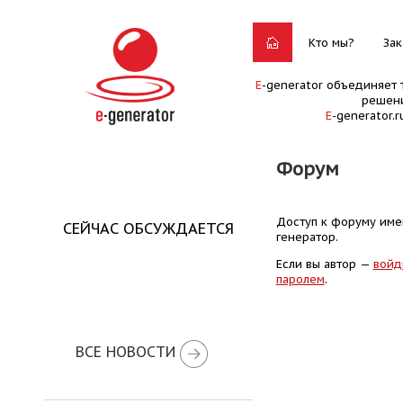
Кто мы?
Зак
E
-generator объединяет 
решени
E
-generator.
Форум
Доступ к форуму имею
СЕЙЧАС ОБСУЖДАЕТСЯ
генератор.
Если вы автор —
войд
паролем
.
ВСЕ НОВОСТИ