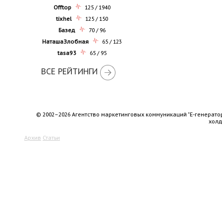
Offtop
125 / 1940
tixhel
125 / 150
Базед
70 / 96
НаташаЗлобная
65 / 123
tasa93
65 / 95
ВСЕ РЕЙТИНГИ
© 2002–2026 Агентство маркетинговых коммуникаций "Е-генерато
хол
Архив
Статьи