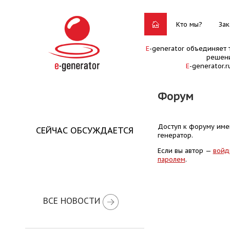
Кто мы?
Зак
E
-generator объединяет 
решени
E
-generator.
Форум
Доступ к форуму имею
СЕЙЧАС ОБСУЖДАЕТСЯ
генератор.
Если вы автор —
войд
паролем
.
ВСЕ НОВОСТИ