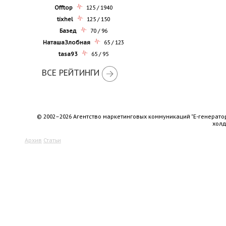
Offtop
125 / 1940
tixhel
125 / 150
Базед
70 / 96
НаташаЗлобная
65 / 123
tasa93
65 / 95
ВСЕ РЕЙТИНГИ
© 2002–2026 Агентство маркетинговых коммуникаций "Е-генерато
хол
Архив
Статьи