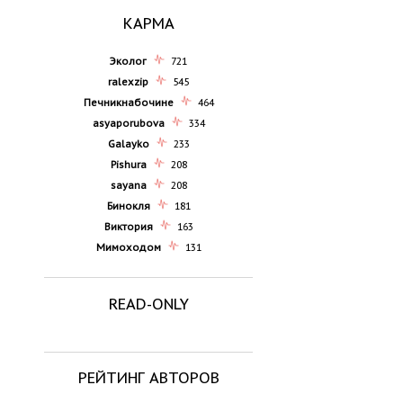
КАРМА
Эколог
721
ralexzip
545
Печникнабочине
464
asyaporubova
334
Galayko
233
Pishura
208
sayana
208
Бинокля
181
Виктория
163
Мимоходом
131
READ-ONLY
РЕЙТИНГ АВТОРОВ