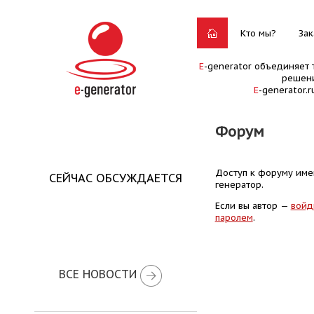
Кто мы?
Зак
E
-generator объединяет 
решени
E
-generator.
Форум
Доступ к форуму имею
СЕЙЧАС ОБСУЖДАЕТСЯ
генератор.
Если вы автор —
войд
паролем
.
ВСЕ НОВОСТИ