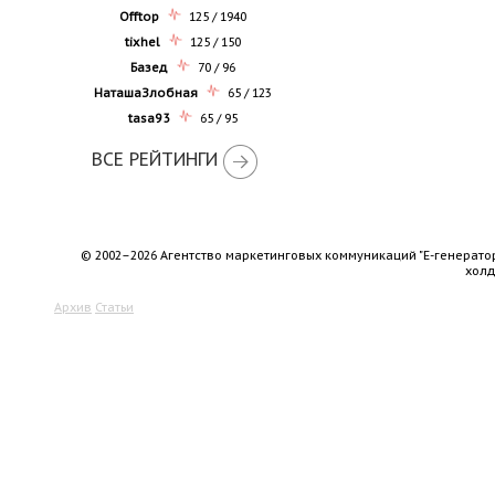
Offtop
125 / 1940
tixhel
125 / 150
Базед
70 / 96
НаташаЗлобная
65 / 123
tasa93
65 / 95
ВСЕ РЕЙТИНГИ
© 2002–2026 Агентство маркетинговых коммуникаций "Е-генерато
хол
Архив
Статьи