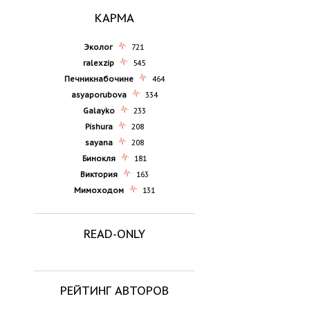
КАРМА
Эколог
721
ralexzip
545
Печникнабочине
464
asyaporubova
334
Galayko
233
Pishura
208
sayana
208
Бинокля
181
Виктория
163
Мимоходом
131
READ-ONLY
РЕЙТИНГ АВТОРОВ