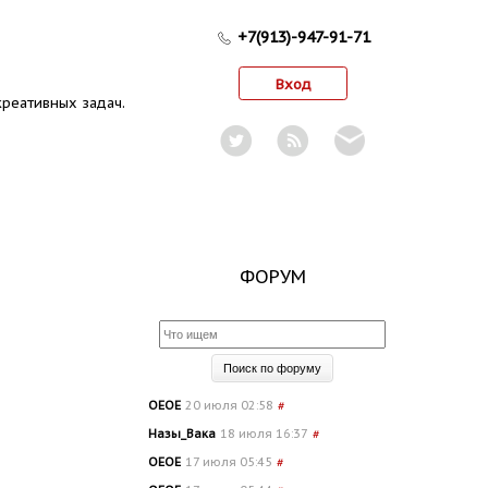
+7(913)-947-91-71
Вход
реативных задач.
ФОРУМ
OEOE
20 июля 02:58
#
Назы_Вака
18 июля 16:37
#
OEOE
17 июля 05:45
#