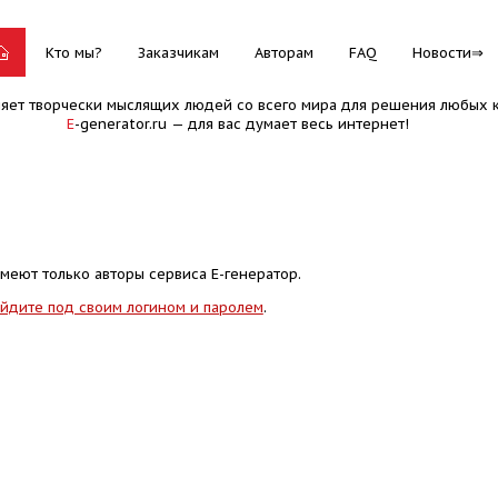
Кто мы?
Заказчикам
Авторам
FAQ
Новости
няет творчески мыслящих людей со всего мира для решения любых к
E
-generator.ru — для вас думает весь интернет!
меют только авторы сервиса Е-генератор.
йдите под своим логином и паролем
.