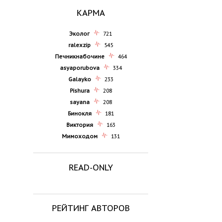
КАРМА
Эколог
721
ralexzip
545
Печникнабочине
464
asyaporubova
334
Galayko
233
Pishura
208
sayana
208
Бинокля
181
Виктория
163
Мимоходом
131
READ-ONLY
РЕЙТИНГ АВТОРОВ