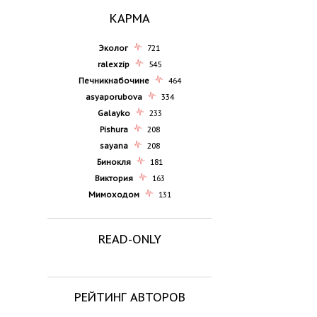
КАРМА
Эколог
721
ralexzip
545
Печникнабочине
464
asyaporubova
334
Galayko
233
Pishura
208
sayana
208
Бинокля
181
Виктория
163
Мимоходом
131
READ-ONLY
РЕЙТИНГ АВТОРОВ