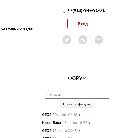
+7(913)-947-91-71
Вход
реативных задач.
ФОРУМ
OEOE
20 июля 02:58
#
Назы_Вака
18 июля 16:37
#
OEOE
17 июля 05:45
#