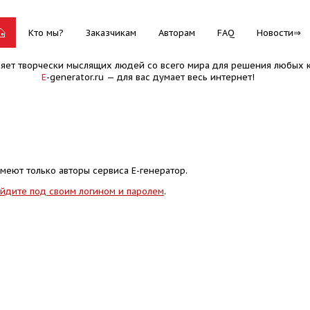
Кто мы?
Заказчикам
Авторам
FAQ
Новости
няет творчески мыслящих людей со всего мира для решения любых к
E
-generator.ru — для вас думает весь интернет!
меют только авторы сервиса Е-генератор.
йдите под своим логином и паролем
.