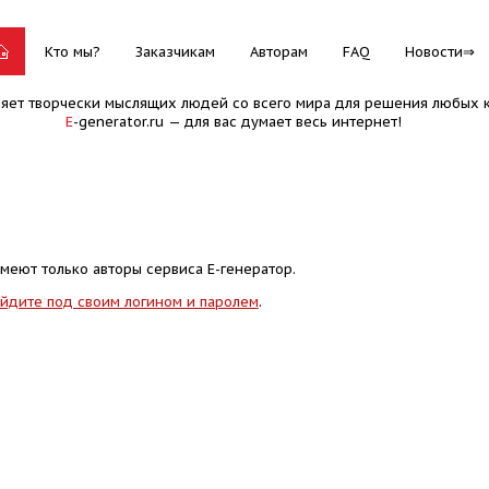
Кто мы?
Заказчикам
Авторам
FAQ
Новости
няет творчески мыслящих людей со всего мира для решения любых к
E
-generator.ru — для вас думает весь интернет!
меют только авторы сервиса Е-генератор.
йдите под своим логином и паролем
.