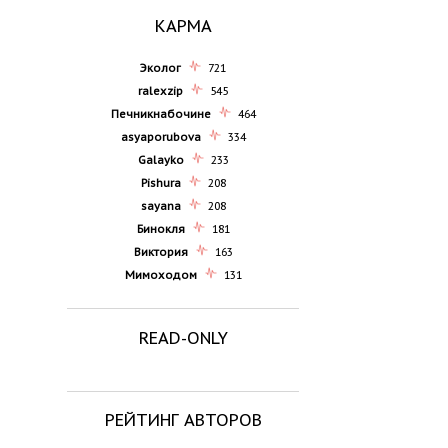
КАРМА
Эколог
721
ralexzip
545
Печникнабочине
464
asyaporubova
334
Galayko
233
Pishura
208
sayana
208
Бинокля
181
Виктория
163
Мимоходом
131
READ-ONLY
РЕЙТИНГ АВТОРОВ