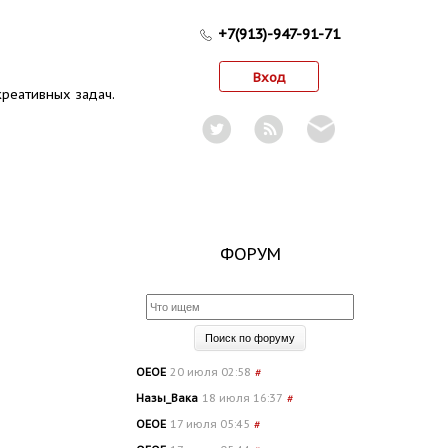
+7(913)-947-91-71
Вход
реативных задач.
ФОРУМ
OEOE
20 июля 02:58
#
Назы_Вака
18 июля 16:37
#
OEOE
17 июля 05:45
#