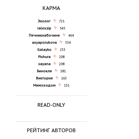
КАРМА
Эколог
721
ralexzip
545
Печникнабочине
464
asyaporubova
334
Galayko
233
Pishura
208
sayana
208
Бинокля
181
Виктория
163
Мимоходом
131
READ-ONLY
РЕЙТИНГ АВТОРОВ