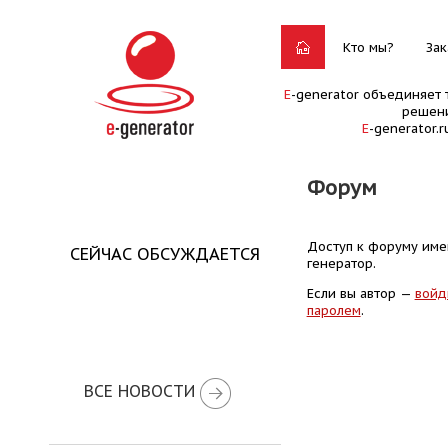
Кто мы?
Зак
E
-generator объединяет 
решени
E
-generator.
Форум
Доступ к форуму имею
СЕЙЧАС ОБСУЖДАЕТСЯ
генератор.
Если вы автор —
войд
паролем
.
ВСЕ НОВОСТИ