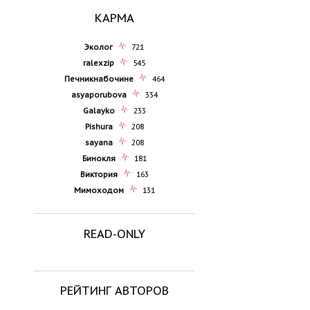
КАРМА
Эколог
721
ralexzip
545
Печникнабочине
464
asyaporubova
334
Galayko
233
Pishura
208
sayana
208
Бинокля
181
Виктория
163
Мимоходом
131
READ-ONLY
РЕЙТИНГ АВТОРОВ