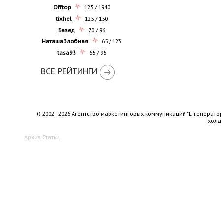
Offtop
125 / 1940
tixhel
125 / 150
Базед
70 / 96
НаташаЗлобная
65 / 123
tasa93
65 / 95
ВСЕ РЕЙТИНГИ
© 2002–2026 Агентство маркетинговых коммуникаций "Е-генерато
хол
Архив
Статьи