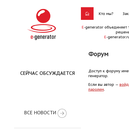
Кто мы?
Зак
E
-generator объединяет 
решени
E
-generator.
Форум
Доступ к форуму имею
СЕЙЧАС ОБСУЖДАЕТСЯ
генератор.
Если вы автор —
войд
паролем
.
ВСЕ НОВОСТИ