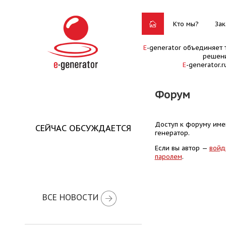
Кто мы?
Зак
E
-generator объединяет 
решени
E
-generator.
Форум
Доступ к форуму имею
СЕЙЧАС ОБСУЖДАЕТСЯ
генератор.
Если вы автор —
войд
паролем
.
ВСЕ НОВОСТИ