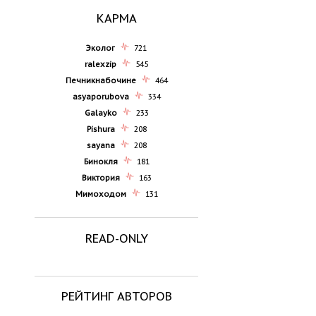
КАРМА
Эколог
721
ralexzip
545
Печникнабочине
464
asyaporubova
334
Galayko
233
Pishura
208
sayana
208
Бинокля
181
Виктория
163
Мимоходом
131
READ-ONLY
РЕЙТИНГ АВТОРОВ