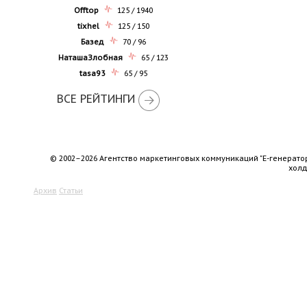
Offtop
125 / 1940
tixhel
125 / 150
Базед
70 / 96
НаташаЗлобная
65 / 123
tasa93
65 / 95
ВСЕ РЕЙТИНГИ
© 2002–2026 Агентство маркетинговых коммуникаций "Е-генерато
хол
Архив
Статьи